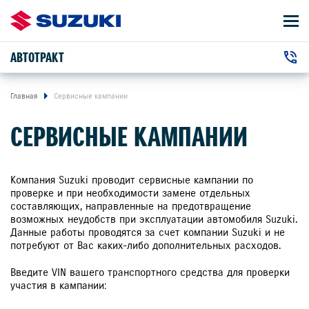
АВТОТРАКТ
АВТОМОБИЛИ
Автосалон:
ВЛАДЕЛЬЦАМ
Главная
Сервисные кампании
+7 (4922) 45-30-32
г. Владимир, Куйбышева улица,
СЕРВИСНЫЕ КАМПАНИИ
24 М
Сервис:
ПРЕДЛОЖЕНИЯ
+7 (4922) 47-24-24
О КОМПАНИИ
Компания Suzuki проводит сервисные кампании по
проверке и при необходимости замене отдельных
составляющих, направленные на предотвращение
КОНТАКТЫ
возможных неудобств при эксплуатации автомобиля Suzuki.
Данные работы проводятся за счет компании Suzuki и не
НОВОСТИ
потребуют от Вас каких-либо дополнительных расходов.
Введите VIN вашего транспортного средства для проверки
участия в кампании: