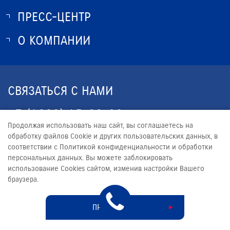
ЗАКАЗАТЬ ЗВОНОК
ПРЕСС-ЦЕНТР
О SUZUKI
ИСТОРИЯ SUZUKI
О КОМПАНИИ
НОВОСТИ
ПРОГРАММА ЛОЯЛЬНОСТИ
О КОМПАНИИ
КОНТАКТЫ
СВЯЗАТЬСЯ С НАМИ
ЮРИДИЧЕСКАЯ ИНФОРМАЦИЯ
+7 (4922) 45-30-32
Продолжая использовать наш сайт, вы соглашаетесь на
CLIENT33.RU@YANDEX.RU
обработку файлов Сookie и других пользовательских данных, в
соответствии с Политикой конфиденциальности и обработки
персональных данных. Вы можете заблокировать
использование Cookies сайтом, изменив настройки Вашего
браузера.
© 2026
АВТОТРАКТ
Сделано в ПЕРКС
ПРИНЯТЬ