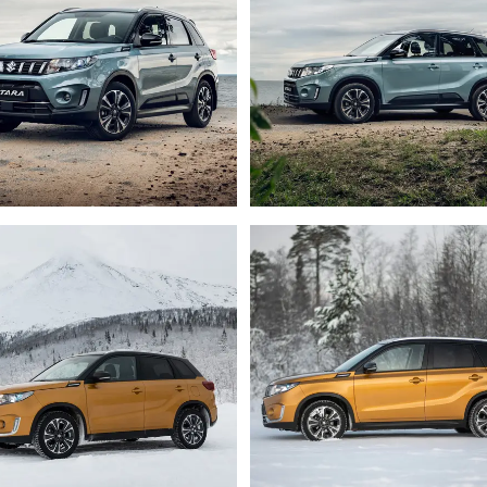
РАССЧИТАТЬ ТО
С
VITARA
JIMNY