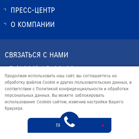
ЗАКАЗАТЬ ЗВОНОК
ПРЕСС-ЦЕНТР
О SUZUKI
ИСТОРИЯ SUZUKI
О КОМПАНИИ
НОВОСТИ
ПРОГРАММА ЛОЯЛЬНОСТИ
О КОМПАНИИ
КОНТАКТЫ
СВЯЗАТЬСЯ С НАМИ
ЮРИДИЧЕСКАЯ ИНФОРМАЦИЯ
+7 (4922) 45-30-32
Продолжая использовать наш сайт, вы соглашаетесь на
CLIENT33.RU@YANDEX.RU
обработку файлов Сookie и других пользовательских данных, в
соответствии с Политикой конфиденциальности и обработки
персональных данных. Вы можете заблокировать
использование Cookies сайтом, изменив настройки Вашего
браузера.
© 2026
АВТОТРАКТ
Сделано в ПЕРКС
ПРИНЯТЬ