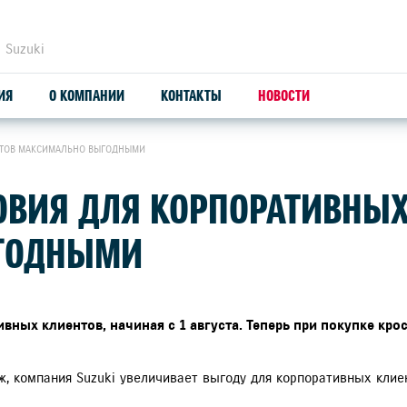
 Suzuki
ИЯ
О КОМПАНИИ
КОНТАКТЫ
НОВОСТИ
ЕНТОВ МАКСИМАЛЬНО ВЫГОДНЫМИ
Я
ЗАПЧАСТИ И АКСЕССУАРЫ
БОНУСНАЯ ПРОГРАММА ДЛЯ
С
ЛОВИЯ ДЛЯ КОРПОРАТИВНЫ
ЮРИДИЧЕСКИХ ЛИЦ
ОРИГИНАЛЬНЫЕ ЗАПЧАСТИ
СЕ
ГОДНЫМИ
ПРОДУКЦИЯ SUZUTEC
SU
КУЗОВНЫЕ ЗАПЧАСТИ И РЕМОНТ
ных клиентов, начиная с 1 августа. Теперь при покупке крос
УЗНАТЬ СТОИМОСТЬ ДЕТАЛИ
, компания Suzuki увеличивает выгоду для корпоративных клие