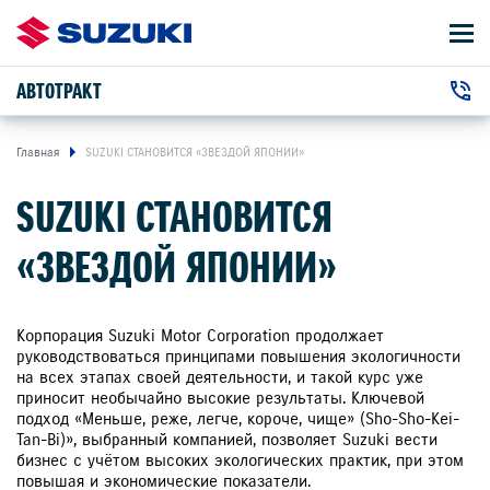
АВТОТРАКТ
АВТОМОБИЛИ
Автосалон:
ВЛАДЕЛЬЦАМ
Главная
SUZUKI СТАНОВИТСЯ «ЗВЕЗДОЙ ЯПОНИИ»
+7 (4922) 45-30-32
г. Владимир, Куйбышева улица,
SUZUKI СТАНОВИТСЯ
24 М
Сервис:
ПРЕДЛОЖЕНИЯ
+7 (4922) 47-24-24
«ЗВЕЗДОЙ ЯПОНИИ»
О КОМПАНИИ
КОНТАКТЫ
Корпорация Suzuki Motor Corporation продолжает
руководствоваться принципами повышения экологичности
на всех этапах своей деятельности, и такой курс уже
НОВОСТИ
приносит необычайно высокие результаты. Ключевой
подход «Меньше, реже, легче, короче, чище» (Sho-Sho-Kei-
Tan-Bi)», выбранный компанией, позволяет Suzuki вести
бизнес с учётом высоких экологических практик, при этом
повышая и экономические показатели.