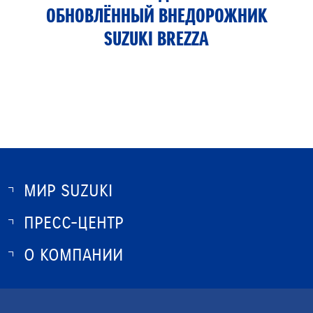
ОБНОВЛЁННЫЙ ВНЕДОРОЖНИК
SUZUKI BREZZA
МИР SUZUKI
ПРЕСС-ЦЕНТР
О SUZUKI
ИСТОРИЯ SUZUKI
О КОМПАНИИ
НОВОСТИ
ПРОГРАММА ЛОЯЛЬНОСТИ
О КОМПАНИИ
КОНТАКТЫ