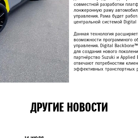
совместной разработки платф
РАССЧИТАТЬ ТО
С
лонжеронную раму автомоби
управления. Рама будет работ
центральной системой Digital
Данная технология расширяет
возможности программного о
управления. Digital Backbon
VITARA
JIMNY
для создания нового поколен
партнёрство Suzuki и Applied
отвечают потребностям клиен
эффективных транспортных 
ДРУГИЕ НОВОСТИ