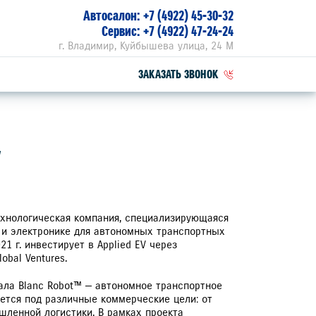
Автосалон:
+7 (4922) 45-30-32
Сервис:
+7 (4922) 47-24-24
г. Владимир, Куйбышева улица, 24 М
ЗАКАЗАТЬ ЗВОНОК
ПЕЦПРЕДЛОЖЕНИЯ
V
РВИСНЫЕ АКЦИИ
ZUKI ПРИВИЛЕГИЯ 3+
технологическая компания, специализирующаяся
 и электронике для автономных транспортных
21 г. инвестирует в Applied EV через
obal Ventures.
тала Blanc Robot™ — автономное транспортное
ается под различные коммерческие цели: от
шленной логистики. В рамках проекта