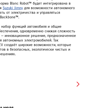
орма Blanc Robot™ будет интегрирована в
ЕРВИСНЫЕ КАМПАНИИ
ля
Suzuki Jimny
для возможности автономного
ать от электричества и управляться
 Backbone™.
 набор функций автомобиля и общие
беспечения, одновременно снижая сложность
e™ — инновационное решение, предназначенное
ия автономных электромобилей. Так
 EV создаёт широкие возможности, которые
тов в безопасных, экологически чистых и
решениях.