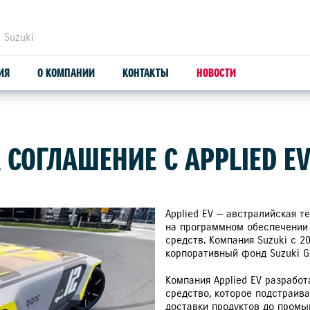
 Suzuki
ИЯ
О КОМПАНИИ
КОНТАКТЫ
НОВОСТИ
Я
ЗАПЧАСТИ И АКСЕССУАРЫ
БОНУСНАЯ ПРОГРАММА ДЛЯ
С
 СОГЛАШЕНИЕ С APPLIED E
ЮРИДИЧЕСКИХ ЛИЦ
ОРИГИНАЛЬНЫЕ ЗАПЧАСТИ
СЕ
ПРОДУКЦИЯ SUZUTEC
SU
Applied EV — австралийская 
на программном обеспечении
средств. Компания Suzuki с 20
КУЗОВНЫЕ ЗАПЧАСТИ И РЕМОНТ
корпоративный фонд Suzuki Gl
УЗНАТЬ СТОИМОСТЬ ДЕТАЛИ
Компания Applied EV разрабо
средство, которое подстраив
доставки продуктов до промы