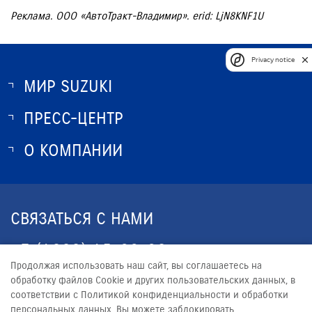
Реклама. ООО «АвтоТракт-Владимир». erid: LjN8KNF1U
Privacy notice
МИР SUZUKI
ПРЕСС-ЦЕНТР
О SUZUKI
ИСТОРИЯ SUZUKI
О КОМПАНИИ
НОВОСТИ
ПРОГРАММА ЛОЯЛЬНОСТИ
О КОМПАНИИ
КОНТАКТЫ
СВЯЗАТЬСЯ С НАМИ
ЮРИДИЧЕСКАЯ ИНФОРМАЦИЯ
+7 (4922) 45-30-32
Продолжая использовать наш сайт, вы соглашаетесь на
CLIENT33.RU@YANDEX.RU
обработку файлов Сookie и других пользовательских данных, в
соответствии с Политикой конфиденциальности и обработки
персональных данных. Вы можете заблокировать