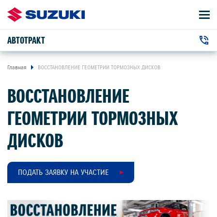
АВТОТРАКТ
АВТОМОБИЛИ
Автосалон:
ВЛАДЕЛЬЦАМ
Главная
ВОССТАНОВЛЕНИЕ ГЕОМЕТРИИ ТОРМОЗНЫХ ДИСКОВ
+7 (4922) 45-30-32
г. Владимир, Куйбышева улица,
ВОССТАНОВЛЕНИЕ
24 М
Сервис:
ПРЕДЛОЖЕНИЯ
+7 (4922) 47-24-24
ГЕОМЕТРИИ ТОРМОЗНЫХ
О КОМПАНИИ
ДИСКОВ
КОНТАКТЫ
НОВОСТИ
ПОДАТЬ ЗАЯВКУ НА УЧАСТИЕ