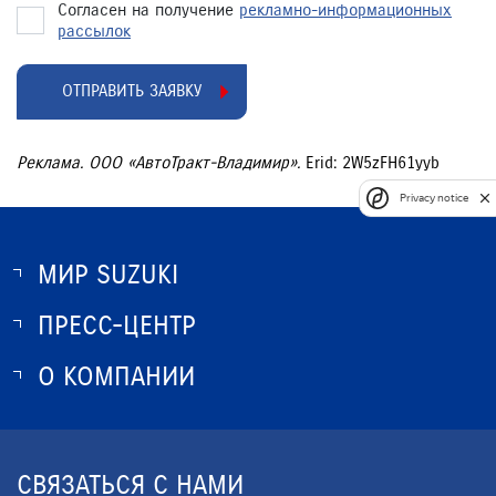
Согласен на получение
рекламно-информационных
рассылок
ОТПРАВИТЬ ЗАЯВКУ
Реклама. ООО «АвтоТракт-Владимир».
Erid: 2W5zFH61yyb
Privacy notice
МИР SUZUKI
ПРЕСС-ЦЕНТР
О SUZUKI
ИСТОРИЯ SUZUKI
О КОМПАНИИ
НОВОСТИ
ПРОГРАММА ЛОЯЛЬНОСТИ
О КОМПАНИИ
КОНТАКТЫ
СВЯЗАТЬСЯ С НАМИ