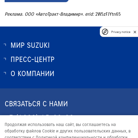
Реклама. ООО «АвтоТракт-Владимир». erid:
2W5zFJYtn65
Privacy notice
МИР SUZUKI
ПРЕСС-ЦЕНТР
О SUZUKI
ИСТОРИЯ SUZUKI
О КОМПАНИИ
НОВОСТИ
ПРОГРАММА ЛОЯЛЬНОСТИ
О КОМПАНИИ
КОНТАКТЫ
СВЯЗАТЬСЯ С НАМИ
ЮРИДИЧЕСКАЯ ИНФОРМАЦИЯ
+7 (4922) 45-30-32
Продолжая использовать наш сайт, вы соглашаетесь на
CLIENT33.RU@YANDEX.RU
обработку файлов Сookie и других пользовательских данных, в
соответствии с Политикой конфиденциальности и обработки